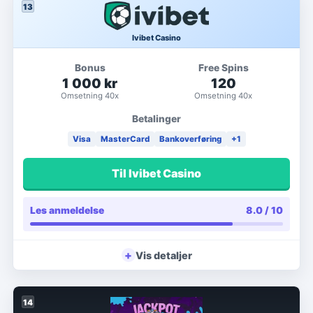
13
Ivibet Casino
Bonus
Free Spins
1 000 kr
120
Omsetning
40x
Omsetning
40x
Betalinger
Visa
MasterCard
Bankoverføring
+
1
Til Ivibet Casino
Les anmeldelse
8.0
/ 10
+
Vis detaljer
14