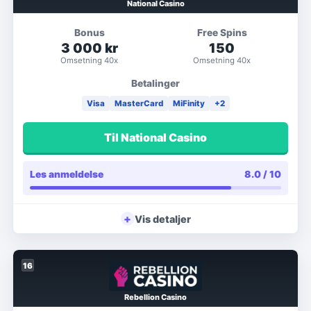
National Casino
Bonus
Free Spins
3 000 kr
150
Omsetning
40x
Omsetning
40x
Betalinger
Visa
MasterCard
MiFinity
+
2
Til National Casino
Les anmeldelse
8.0
/ 10
+
Vis detaljer
16
Rebellion Casino