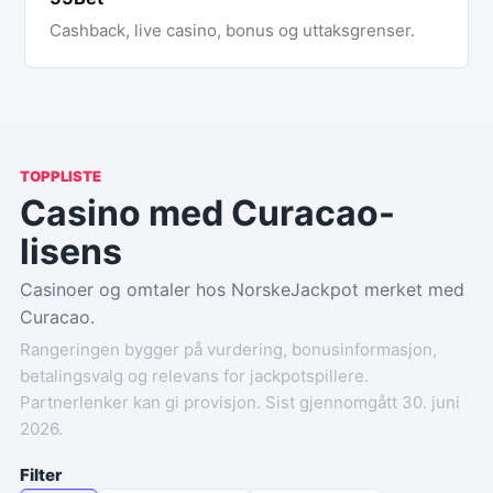
Cashback, live casino, bonus og uttaksgrenser.
TOPPLISTE
Casino med Curacao-
lisens
Casinoer og omtaler hos NorskeJackpot merket med
Curacao.
Rangeringen bygger på vurdering, bonusinformasjon,
betalingsvalg og relevans for jackpotspillere.
Partnerlenker kan gi provisjon.
Sist gjennomgått 30. juni
2026.
Filter