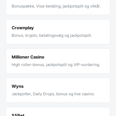
Bonuspakke, Visa-betaling, jackpotspill og vilkår.
Crownplay
Bonus, krypto, betalingsvalg og jackpotspill.
Millioner Casino
High roller-bonus, jackpotspill og VIP-vurdering.
Wyns
Jackpotter, Daily Drops, bonus og live casino.
55Bet