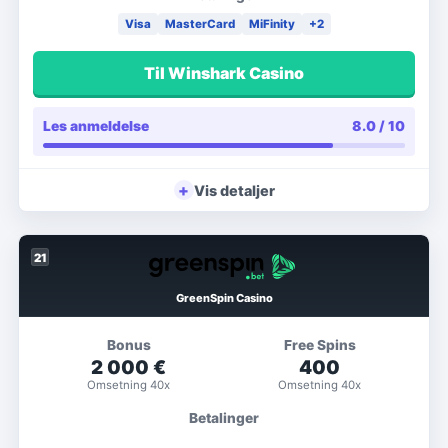
Visa
MasterCard
MiFinity
+
2
Til Winshark Casino
Les anmeldelse
8.0
/ 10
+
Vis detaljer
21
GreenSpin Casino
Bonus
Free Spins
2 000 €
400
Omsetning
40x
Omsetning
40x
Betalinger