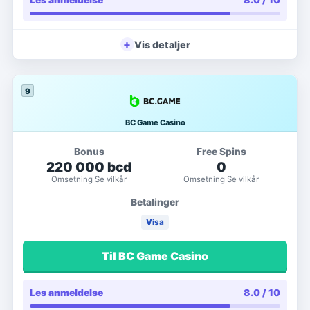
Les anmeldelse
8.0
/ 10
+
Vis detaljer
9
BC Game Casino
Bonus
Free Spins
220 000 bcd
0
Omsetning
Se vilkår
Omsetning
Se vilkår
Betalinger
Visa
Til BC Game Casino
Les anmeldelse
8.0
/ 10