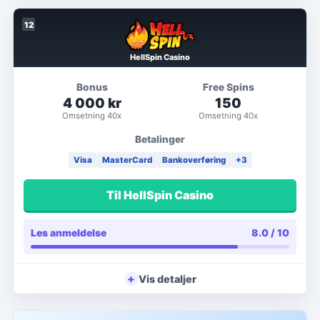
12
HellSpin Casino
Bonus
Free Spins
4 000 kr
150
Omsetning
40x
Omsetning
40x
Betalinger
Visa
MasterCard
Bankoverføring
+
3
Til HellSpin Casino
Les anmeldelse
8.0
/ 10
+
Vis detaljer