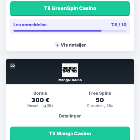
Til GreenSpin Casino
Les anmeldelse
7.8
/ 10
+
Vis detaljer
22
Manga Casino
Bonus
Free Spins
300 €
50
Omsetning
35x
Omsetning
35x
Betalinger
Til Manga Casino