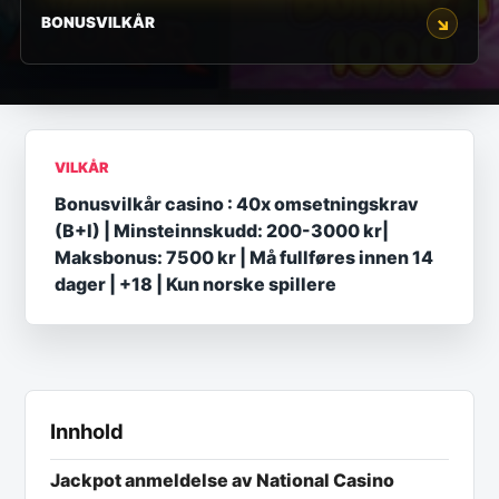
↘
BONUSVILKÅR
VILKÅR
Bonusvilkår casino : 40x omsetningskrav
(B+I) | Minsteinnskudd: 200-3000 kr|
Maksbonus: 7500 kr | Må fullføres innen 14
dager | +18 | Kun norske spillere
Innhold
Jackpot anmeldelse av National Casino