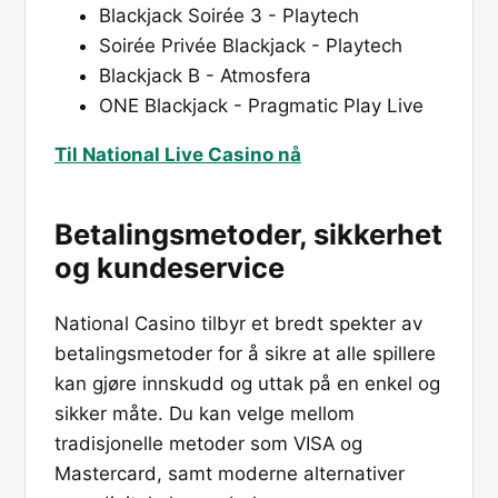
Blackjack Soirée 3 - Playtech
Soirée Privée Blackjack - Playtech
Blackjack B - Atmosfera
ONE Blackjack - Pragmatic Play Live
Til National Live Casino nå
Betalingsmetoder, sikkerhet
og kundeservice
National Casino tilbyr et bredt spekter av
betalingsmetoder for å sikre at alle spillere
kan gjøre innskudd og uttak på en enkel og
sikker måte. Du kan velge mellom
tradisjonelle metoder som VISA og
Mastercard, samt moderne alternativer