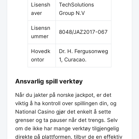
Lisensh
TechSolutions
aver
Group N.V
Lisensn
8048/JAZ2017-067
ummer
Hovedk
Dr. H. Fergusonweg
ontor
1, Curacao.
Ansvarlig spill verktøy
Når du jakter på norske jackpot, er det
viktig å ha kontroll over spillingen din, og
National Casino gjør det enkelt å sette
grenser og ta pauser når det trengs. Selv
om de ikke har mange verktøy tilgjengelig
direkte på plattformen, tilbyr de en effektiv