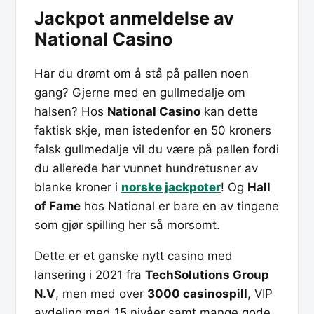
Jackpot anmeldelse av
National Casino
Har du drømt om å stå på pallen noen
gang? Gjerne med en gullmedalje om
halsen? Hos
National Casino
kan dette
faktisk skje, men istedenfor en 50 kroners
falsk gullmedalje vil du være på pallen fordi
du allerede har vunnet hundretusner av
blanke kroner i
norske jackpoter
! Og
Hall
of Fame
hos National er bare en av tingene
som gjør spilling her så morsomt.
Dette er et ganske nytt casino med
lansering i 2021 fra
TechSolutions Group
N.V
, men med over
3000 casinospill
, VIP
avdeling med 15 nivåer samt mange gode