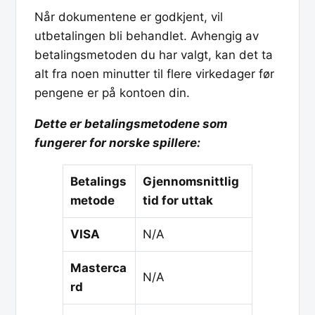
Når dokumentene er godkjent, vil
utbetalingen bli behandlet. Avhengig av
betalingsmetoden du har valgt, kan det ta
alt fra noen minutter til flere virkedager før
pengene er på kontoen din.
Dette er betalingsmetodene som
fungerer for norske spillere:
Betalings
Gjennomsnittlig
metode
tid for uttak
VISA
N/A
Masterca
N/A
rd