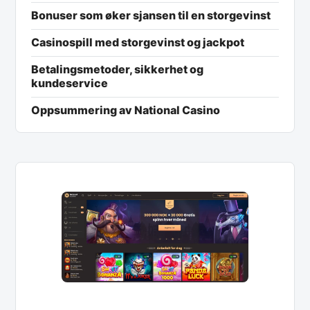
Bonuser som øker sjansen til en storgevinst
Casinospill med storgevinst og jackpot
Betalingsmetoder, sikkerhet og
kundeservice
Oppsummering av National Casino