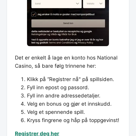
Det er enkelt å lage en konto hos National
Casino, så bare følg trinnene her:
Klikk på “Registrer nå" på spillsiden.
Fyll inn epost og passord.
Fyll inn andre adressedetaljer.
Velg en bonus og gjør et innskudd.
Velg et spennende spill.
Kryss fingrene og håp på toppgevinst!
Registrer deg her