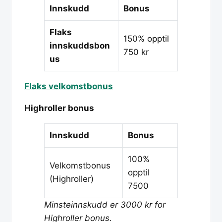
Innskudd
Bonus
Flaks
150% opptil
innskuddsbon
750 kr
us
Flaks velkomstbonus
Highroller bonus
Innskudd
Bonus
100%
Velkomstbonus
opptil
(Highroller)
7500
Minsteinnskudd er 3000 kr for
Highroller bonus.