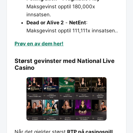
Maksgevinst opptil 180,000x
innsatsen.
Dead or Alive 2
-
NetEnt
:
Maksgevinst opptil 111,111x innsatsen..
Prøv en av dem her!
Størst gevinster med National Live
Casino
Når det gjelder størst
RTP på casinospill