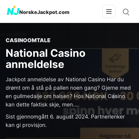
★
NJ
NorskeJackpot.com
CASINOOMTALE
National Casino
anmeldelse
Jackpot anmeldelse av National Casino Har du
drømt om å stå på pallen noen gang? Gjerne med
en gullmedalje om halsen? Hos National Casino
kan dette faktisk skje, men...
Sist gjennomgått
6. august 2024
. Partnerlenker
kan gi provisjon.