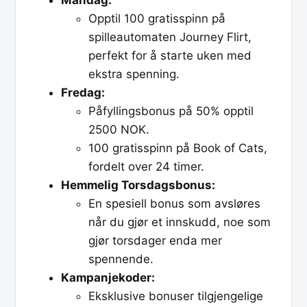
Opptil 100 gratisspinn på
spilleautomaten Journey Flirt,
perfekt for å starte uken med
ekstra spenning.
Fredag:
Påfyllingsbonus på 50% opptil
2500 NOK.
100 gratisspinn på Book of Cats,
fordelt over 24 timer.
Hemmelig Torsdagsbonus:
En spesiell bonus som avsløres
når du gjør et innskudd, noe som
gjør torsdager enda mer
spennende.
Kampanjekoder:
Eksklusive bonuser tilgjengelige