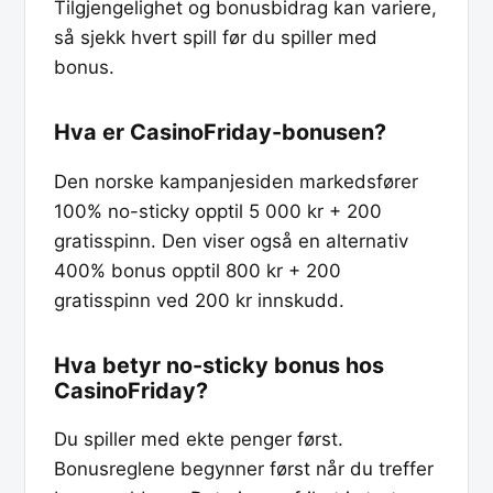
Tilgjengelighet og bonusbidrag kan variere,
så sjekk hvert spill før du spiller med
bonus.
Hva er CasinoFriday-bonusen?
Den norske kampanjesiden markedsfører
100% no-sticky opptil 5 000 kr + 200
gratisspinn. Den viser også en alternativ
400% bonus opptil 800 kr + 200
gratisspinn ved 200 kr innskudd.
Hva betyr no-sticky bonus hos
CasinoFriday?
Du spiller med ekte penger først.
Bonusreglene begynner først når du treffer