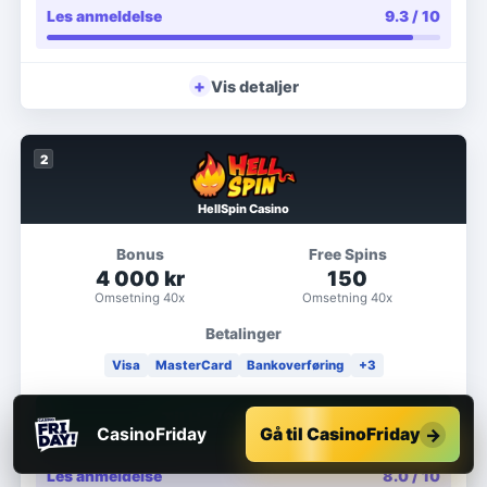
Les anmeldelse
9.3
/ 10
+
Vis detaljer
2
HellSpin Casino
Bonus
Free Spins
4 000 kr
150
Omsetning
40x
Omsetning
40x
Betalinger
Visa
MasterCard
Bankoverføring
+
3
Til HellSpin Casino
→
CasinoFriday
Gå til CasinoFriday
Les anmeldelse
8.0
/ 10