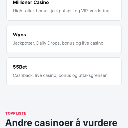
Millioner Casino
High roller-bonus, jackpotspill og VIP-vurdering.
Wyns
Jackpotter, Daily Drops, bonus og live casino.
55Bet
Cashback, live casino, bonus og uttaksgrenser.
TOPPLISTE
Andre casinoer å vurdere