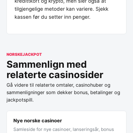
kredittkort og krypto, men sier også at
tilgjengelige metoder kan variere. Sjekk
kassen før du setter inn penger.
NORSKEJACKPOT
Sammenlign med
relaterte casinosider
Gå videre til relaterte omtaler, casinohuber og
sammenligninger som dekker bonus, betalinger og
jackpotspill.
Nye norske casinoer
Samleside for nye casinoer, lanseringsår, bonus