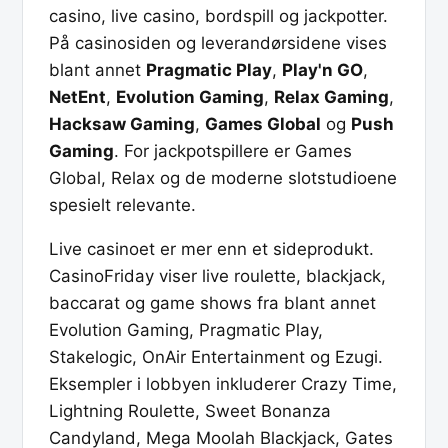
casino, live casino, bordspill og jackpotter.
På casinosiden og leverandørsidene vises
blant annet
Pragmatic Play
,
Play'n GO
,
NetEnt
,
Evolution Gaming
,
Relax Gaming
,
Hacksaw Gaming
,
Games Global
og
Push
Gaming
. For jackpotspillere er Games
Global, Relax og de moderne slotstudioene
spesielt relevante.
Live casinoet er mer enn et sideprodukt.
CasinoFriday viser live roulette, blackjack,
baccarat og game shows fra blant annet
Evolution Gaming, Pragmatic Play,
Stakelogic, OnAir Entertainment og Ezugi.
Eksempler i lobbyen inkluderer Crazy Time,
Lightning Roulette, Sweet Bonanza
Candyland, Mega Moolah Blackjack, Gates