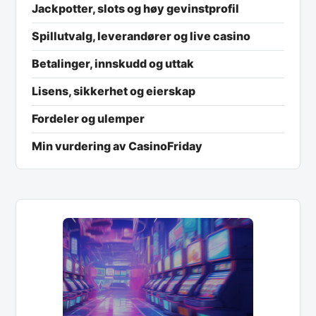
Jackpotter, slots og høy gevinstprofil
Spillutvalg, leverandører og live casino
Betalinger, innskudd og uttak
Lisens, sikkerhet og eierskap
Fordeler og ulemper
Min vurdering av CasinoFriday