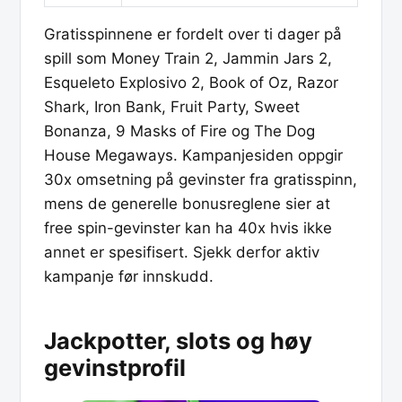
Gratisspinnene er fordelt over ti dager på
spill som Money Train 2, Jammin Jars 2,
Esqueleto Explosivo 2, Book of Oz, Razor
Shark, Iron Bank, Fruit Party, Sweet
Bonanza, 9 Masks of Fire og The Dog
House Megaways. Kampanjesiden oppgir
30x omsetning på gevinster fra gratisspinn,
mens de generelle bonusreglene sier at
free spin-gevinster kan ha 40x hvis ikke
annet er spesifisert. Sjekk derfor aktiv
kampanje før innskudd.
Jackpotter, slots og høy
gevinstprofil