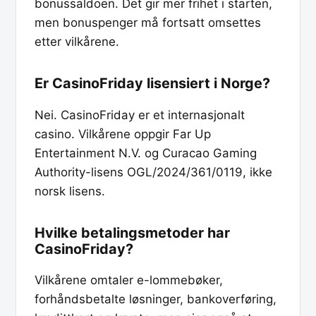
bonussaldoen. Det gir mer frihet i starten,
men bonuspenger må fortsatt omsettes
etter vilkårene.
Er CasinoFriday lisensiert i Norge?
Nei. CasinoFriday er et internasjonalt
casino. Vilkårene oppgir Far Up
Entertainment N.V. og Curacao Gaming
Authority-lisens OGL/2024/361/0119, ikke
norsk lisens.
Hvilke betalingsmetoder har
CasinoFriday?
Vilkårene omtaler e-lommebøker,
forhåndsbetalte løsninger, bankoverføring,