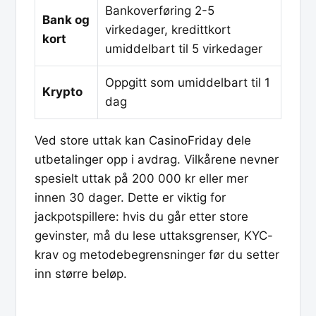
Bankoverføring 2-5
Bank og
virkedager, kredittkort
kort
umiddelbart til 5 virkedager
Oppgitt som umiddelbart til 1
Krypto
dag
Ved store uttak kan CasinoFriday dele
utbetalinger opp i avdrag. Vilkårene nevner
spesielt uttak på 200 000 kr eller mer
innen 30 dager. Dette er viktig for
jackpotspillere: hvis du går etter store
gevinster, må du lese uttaksgrenser, KYC-
krav og metodebegrensninger før du setter
inn større beløp.