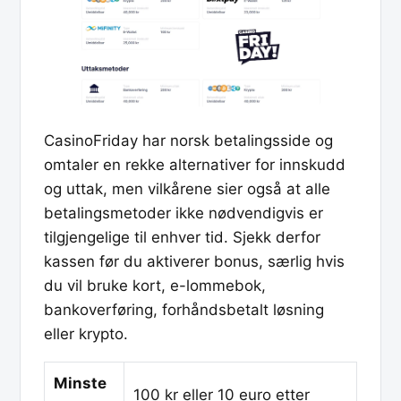
CasinoFriday har norsk betalingsside og
omtaler en rekke alternativer for innskudd
og uttak, men vilkårene sier også at alle
betalingsmetoder ikke nødvendigvis er
tilgjengelige til enhver tid. Sjekk derfor
kassen før du aktiverer bonus, særlig hvis
du vil bruke kort, e-lommebok,
bankoverføring, forhåndsbetalt løsning
eller krypto.
Minste
100 kr eller 10 euro etter