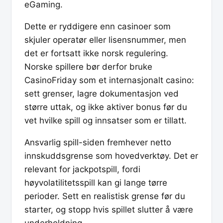
eGaming.
Dette er ryddigere enn casinoer som
skjuler operatør eller lisensnummer, men
det er fortsatt ikke norsk regulering.
Norske spillere bør derfor bruke
CasinoFriday som et internasjonalt casino:
sett grenser, lagre dokumentasjon ved
større uttak, og ikke aktiver bonus før du
vet hvilke spill og innsatser som er tillatt.
Ansvarlig spill-siden fremhever netto
innskuddsgrense som hovedverktøy. Det er
relevant for jackpotspill, fordi
høyvolatilitetsspill kan gi lange tørre
perioder. Sett en realistisk grense før du
starter, og stopp hvis spillet slutter å være
underholdning.