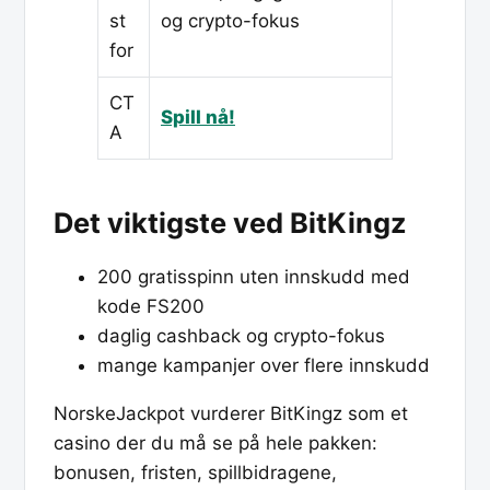
st
og crypto-fokus
for
CT
Spill nå!
A
Det viktigste ved BitKingz
200 gratisspinn uten innskudd med
kode FS200
daglig cashback og crypto-fokus
mange kampanjer over flere innskudd
NorskeJackpot vurderer BitKingz som et
casino der du må se på hele pakken:
bonusen, fristen, spillbidragene,