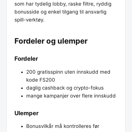
som har tydelig lobby, raske filtre, ryddig
bonusside og enkel tilgang til ansvarlig
spill-verktøy.
Fordeler og ulemper
Fordeler
200 gratisspinn uten innskudd med
kode FS200
daglig cashback og crypto-fokus
mange kampanjer over flere innskudd
Ulemper
Bonusvilkår må kontrolleres før