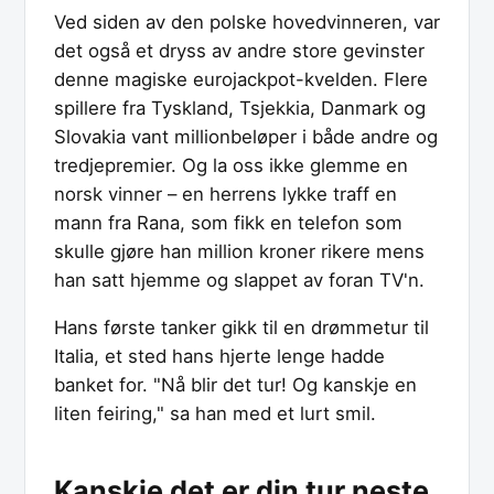
Ved siden av den polske hovedvinneren, var
det også et dryss av andre store gevinster
denne magiske eurojackpot-kvelden. Flere
spillere fra Tyskland, Tsjekkia, Danmark og
Slovakia vant millionbeløper i både andre og
tredjepremier. Og la oss ikke glemme en
norsk vinner – en herrens lykke traff en
mann fra Rana, som fikk en telefon som
skulle gjøre han million kroner rikere mens
han satt hjemme og slappet av foran TV'n.
Hans første tanker gikk til en drømmetur til
Italia, et sted hans hjerte lenge hadde
banket for. "Nå blir det tur! Og kanskje en
liten feiring," sa han med et lurt smil.
Kanskje det er din tur neste