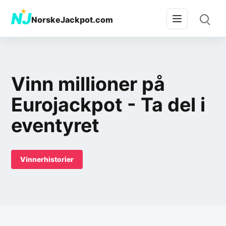
★
NJ
NorskeJackpot.com
Vinn millioner på
Eurojackpot - Ta del i
eventyret
Vinnerhistorier