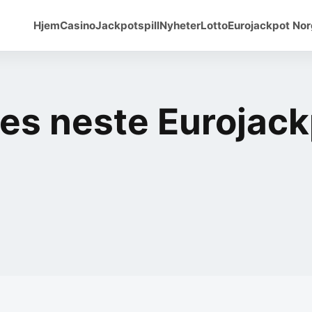
Hjem
Casino
Jackpotspill
Nyheter
Lotto
Eurojackpot No
ges neste Eurojack