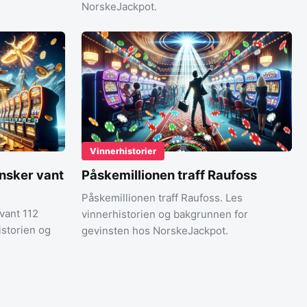
NorskeJackpot.
Vinnerhistorier
nsker vant
Påskemillionen traff Raufoss
Påskemillionen traff Raufoss. Les
vant 112
vinnerhistorien og bakgrunnen for
istorien og
gevinsten hos NorskeJackpot.
s