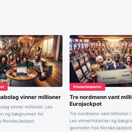
ier
Vinnerhistorier
nabolag vinner millioner
Tre nordmenn vant milli
Eurojackpot
olag vinner millioner. Les
Tre nordmenn vant millioner i
ien og bakgrunnen for
Les vinnerhistorien og bakgr
s NorskeJackpot.
gevinsten hos NorskeJackpot