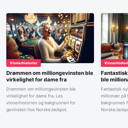
Vinnerhistorier
Vinnerhistor
Drømmen om milliongevinsten ble
Fantastis
virkelighet for dame fra
ble millio
Drømmen om milliongevinsten ble
Fantastisk n
virkelighet for dame fra. Les
millionær på 
vinnerhistorien og bakgrunnen for
bakgrunnen f
gevinsten hos NorskeJackpot.
NorskeJackpo