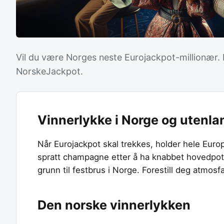
Vil du være Norges neste Eurojackpot-millionær. 
NorskeJackpot.
Vinnerlykke i Norge og utenlan
Når Eurojackpot skal trekkes, holder hele Eur
spratt champagne etter å ha knabbet hovedpott
grunn til festbrus i Norge. Forestill deg atmos
Den norske vinnerlykken