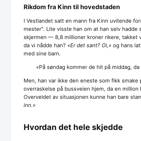
Rikdom fra Kinn til hovedstaden
I Vestlandet satt en mann fra Kinn uvitende fo
mester". Lite visste han om at han selv hadde s
skjermen — 8,8 millioner kroner rikere, takke
da vi nådde han?
«Er det sant? Oi,»
og hans lat
med sine barn.
«På søndag kommer de hit på middag, da 
Men, han var ikke den eneste som fikk smake 
overraskelse på bussveien hjem, da en million 
Overveldet av situasjonen kunne han bare st
inn.»
Hvordan det hele skjedde