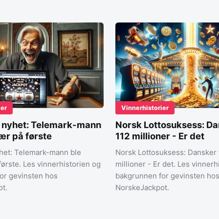
ier
Vinnerhistorier
k nyhet: Telemark-mann
Norsk Lottosuksess: Da
nær på første
112 millioner - Er det
yhet: Telemark-mann ble
Norsk Lottosuksess: Dansker 
første. Les vinnerhistorien og
millioner - Er det. Les vinnerh
or gevinsten hos
bakgrunnen for gevinsten ho
t.
NorskeJackpot.