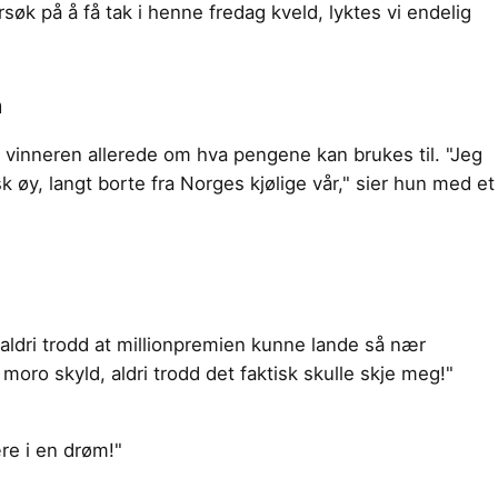
søk på å få tak i henne fredag kveld, lyktes vi endelig
n
 vinneren allerede om hva pengene kan brukes til. "Jeg
sk øy, langt borte fra Norges kjølige vår," sier hun med et
 aldri trodd at millionpremien kunne lande så nær
moro skyld, aldri trodd det faktisk skulle skje meg!"
e i en drøm!"