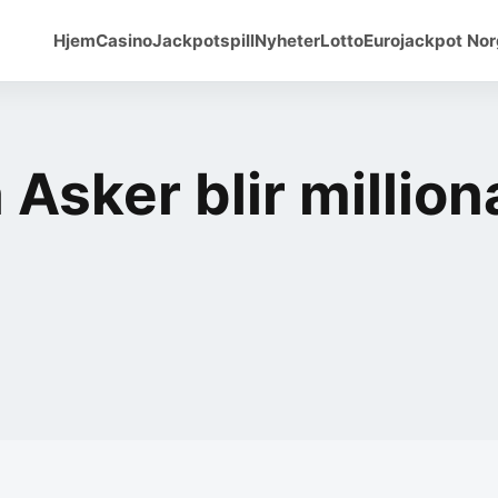
Hjem
Casino
Jackpotspill
Nyheter
Lotto
Eurojackpot No
 Asker blir millio