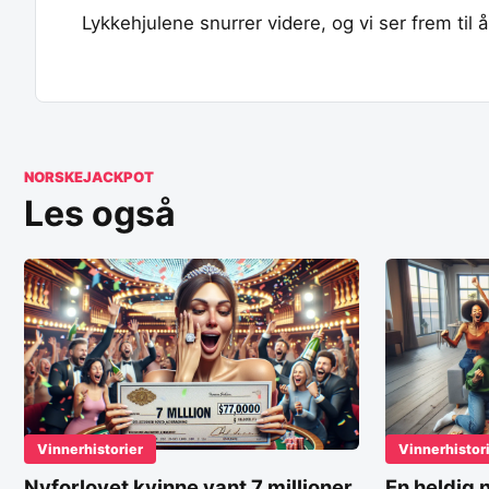
Lykkehjulene snurrer videre, og vi ser frem til
NORSKEJACKPOT
Les også
Vinnerhistorier
Vinnerhistor
Nyforlovet kvinne vant 7 millioner
En heldig 