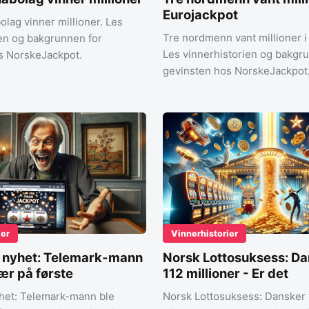
Eurojackpot
olag vinner millioner. Les
Tre nordmenn vant millioner i
ien og bakgrunnen for
Les vinnerhistorien og bakgr
s NorskeJackpot.
gevinsten hos NorskeJackpot
ier
Vinnerhistorier
k nyhet: Telemark-mann
Norsk Lottosuksess: Da
nær på første
112 millioner - Er det
yhet: Telemark-mann ble
Norsk Lottosuksess: Dansker 