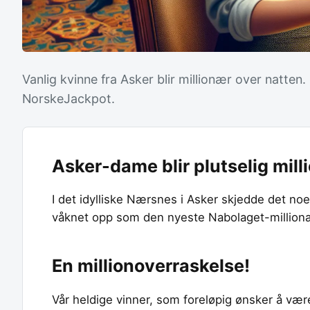
Vanlig kvinne fra Asker blir millionær over natten
NorskeJackpot.
Asker-dame blir plutselig mill
I det idylliske Nærsnes i Asker skjedde det no
våknet opp som den nyeste Nabolaget-millionæ
En millionoverraskelse!
Vår heldige vinner, som foreløpig ønsker å v