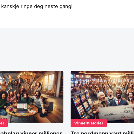
 å kanskje ringe deg neste gang!
ier
Vinnerhistorier
nabolag vinner millioner
Tre nordmenn vant milli