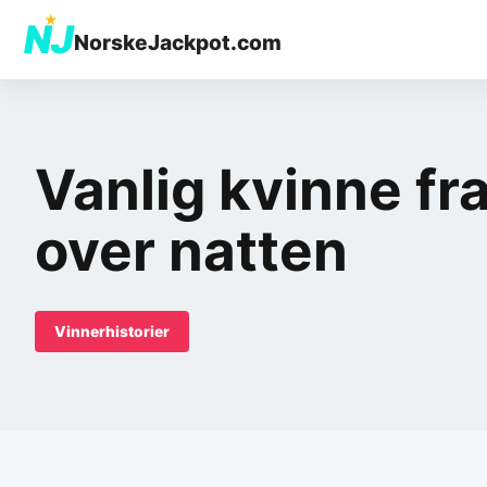
★
NJ
NorskeJackpot.com
Vanlig kvinne fra
over natten
Vinnerhistorier