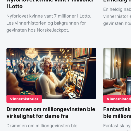
i Lotto
En heldig nab
Nyforlovet kvinne vant 7 millioner i Lotto.
vinnerhistor
Les vinnerhistorien og bakgrunnen for
gevinsten ho
gevinsten hos NorskeJackpot.
Vinnerhistorier
Vinnerhistor
Drømmen om milliongevinsten ble
Fantastis
virkelighet for dame fra
ble millio
Drømmen om milliongevinsten ble
Fantastisk n