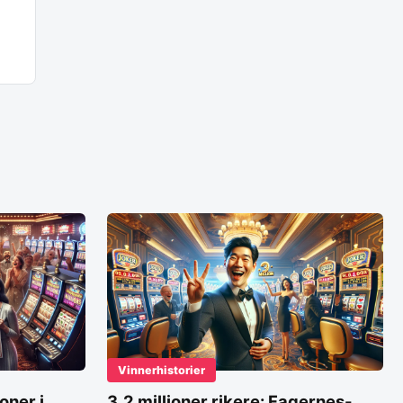
Vinnerhistorier
oner i
3,2 millioner rikere: Fagernes-