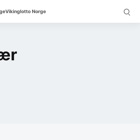
rge
Vikinglotto Norge
nær