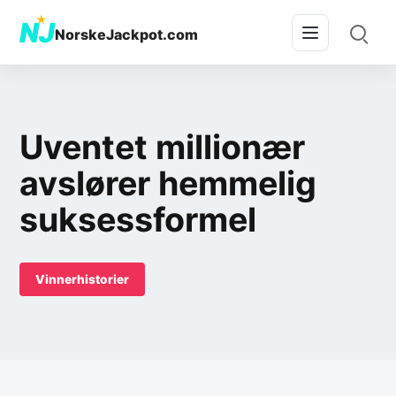
★
NJ
NorskeJackpot.com
Uventet millionær
avslører hemmelig
suksessformel
Vinnerhistorier