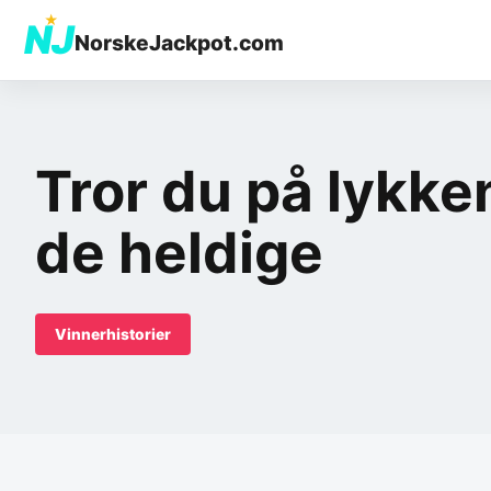
★
NJ
NorskeJackpot.com
Tror du på lykk
de heldige
Vinnerhistorier