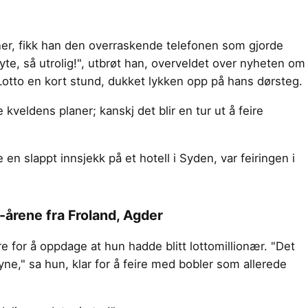
r, fikk han den overraskende telefonen som gjorde
øyte, så utrolig!", utbrøt han, overveldet over nyheten om
 Lotto en kort stund, dukket lykken opp på hans dørsteg.
 kveldens planer; kanskj det blir en tur ut å feire
en slappt innsjekk på et hotell i Syden, var feiringen i
-årene fra Froland, Agder
re for å oppdage at hun hadde blitt lottomillionær. "Det
yne," sa hun, klar for å feire med bobler som allerede