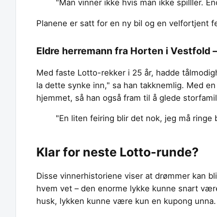
"Man vinner ikke hvis man ikke spilller. En
Planene er satt for en ny bil og en velfortjent fe
Eldre herremann fra Horten i Vestfold 
Med faste Lotto-rekker i 25 år, hadde tålmodi
la dette synke inn," sa han takknemlig. Med en 
hjemmet, så han også fram til å glede storfami
"En liten feiring blir det nok, jeg må ringe 
Klar for neste Lotto-runde?
Disse vinnerhistoriene viser at drømmer kan bli
hvem vet – den enorme lykke kunne snart være
husk, lykken kunne være kun en kupong unna.