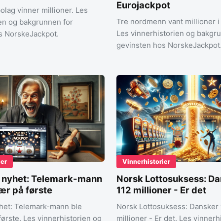
Eurojackpot
olag vinner millioner. Les
Tre nordmenn vant millioner i
ien og bakgrunnen for
Les vinnerhistorien og bakgr
s NorskeJackpot.
gevinsten hos NorskeJackpot
ier
Vinnerhistorier
k nyhet: Telemark-mann
Norsk Lottosuksess: Da
nær på første
112 millioner - Er det
yhet: Telemark-mann ble
Norsk Lottosuksess: Dansker 
første. Les vinnerhistorien og
millioner - Er det. Les vinnerh