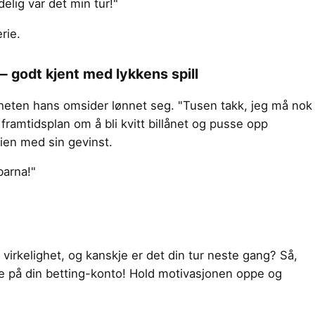
delig var det min tur!"
rie.
— godt kjent med lykkens spill
gheten hans omsider lønnet seg. "Tusen takk, jeg må nok
framtidsplan om å bli kvitt billånet og pusse opp
lien med sin gevinst.
barna!"
 virkelighet, og kanskje er det din tur neste gang? Så,
 på din betting-konto! Hold motivasjonen oppe og