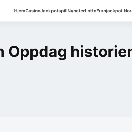
Hjem
Casino
Jackpotspill
Nyheter
Lotto
Eurojackpot No
en Oppdag historie