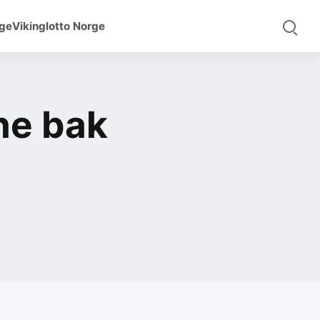
rge
Vikinglotto Norge
ne bak