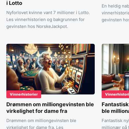
i Lotto
En heldig nab
Nyforlovet kvinne vant 7 millioner i Lotto.
vinnerhistor
Les vinnerhistorien og bakgrunnen for
gevinsten ho
gevinsten hos NorskeJackpot.
Vinnerhistorier
Vinnerhistor
Drømmen om milliongevinsten ble
Fantastis
virkelighet for dame fra
ble millio
Drømmen om milliongevinsten ble
Fantastisk n
virkelighet for dame fra. Les
millionær på 