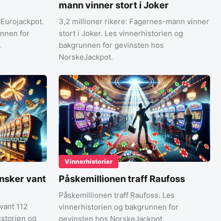
mann vinner stort i Joker
 Eurojackpot.
3,2 millioner rikere: Fagernes-mann vinner
unnen for
stort i Joker. Les vinnerhistorien og
.
bakgrunnen for gevinsten hos
NorskeJackpot.
Vinnerhistorier
nsker vant
Påskemillionen traff Raufoss
Påskemillionen traff Raufoss. Les
vant 112
vinnerhistorien og bakgrunnen for
istorien og
gevinsten hos NorskeJackpot.