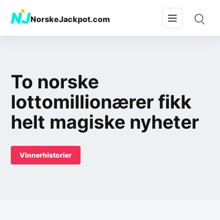
★
NJ
NorskeJackpot.com
To norske
lottomillionærer fikk
helt magiske nyheter
Vinnerhistorier