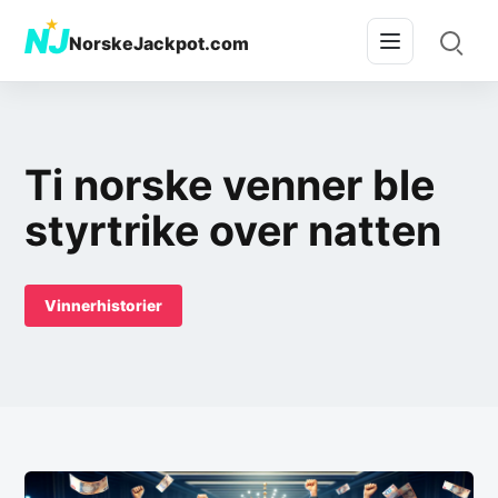
★
NJ
NorskeJackpot.com
Ti norske venner ble
styrtrike over natten
Vinnerhistorier