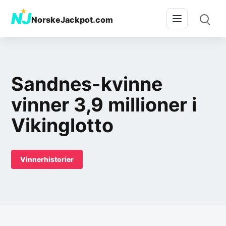
★
NJ
NorskeJackpot.com
Sandnes-kvinne
vinner 3,9 millioner i
Vikinglotto
Vinnerhistorier