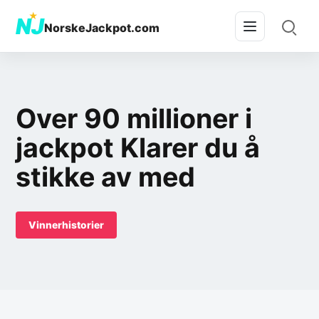
★
NJ
NorskeJackpot.com
Over 90 millioner i
jackpot Klarer du å
stikke av med
Vinnerhistorier