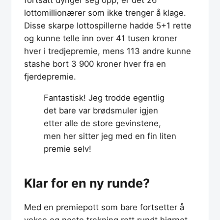
fortsatt dynger seg opp, er det 26
lottomillionærer som ikke trenger å klage.
Disse skarpe lottospillerne hadde 5+1 rette
og kunne telle inn over 41 tusen kroner
hver i tredjepremie, mens 113 andre kunne
stashe bort 3 900 kroner hver fra en
fjerdepremie.
Fantastisk! Jeg trodde egentlig
det bare var brødsmuler igjen
etter alle de store gevinstene,
men her sitter jeg med en fin liten
premie selv!
Klar for en ny runde?
Med en premiepott som bare fortsetter å
vokse og neste trekning rett rundt hjørnet