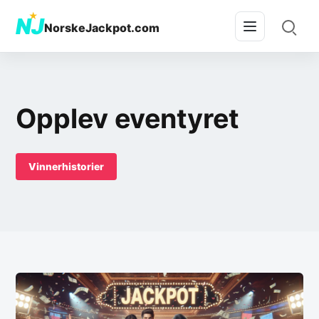
★
NJ
NorskeJackpot.com
Opplev eventyret
Vinnerhistorier