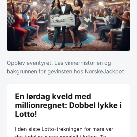
Opplev eventyret. Les vinnerhistorien og
bakgrunnen for gevinsten hos NorskeJackpot.
En lørdag kveld med
millionregnet: Dobbel lykke i
Lotto!
I den siste Lotto-trekningen for mars var
det tydeligvis noe spesielt i luften. To