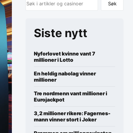
Søk
Siste nytt
Nyforlovet kvinne vant 7
millioner i Lotto
En heldig nabolag vinner
millioner
Tre nordmenn vant millioner i
Eurojackpot
3,2 millioner rikere: Fagernes-
mann vinner stort i Joker