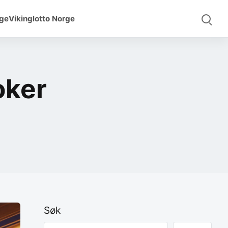
rge
Vikinglotto Norge
oker
Søk