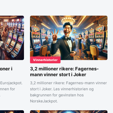
Vinnerhistorier
oner i
3,2 millioner rikere: Fagernes-
mann vinner stort i Joker
 Eurojackpot.
3,2 millioner rikere: Fagernes-mann vinner
unnen for
stort i Joker. Les vinnerhistorien og
.
bakgrunnen for gevinsten hos
NorskeJackpot.