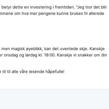
betyr dette en investering i fremtiden. "Jeg tror det blir
rømmene om hva mer pengene kunne brukes til allerede
nt men magisk øyeblikk, kan det uventede skje. Kanskje
 er onsdag og lørdag kl. 18:00. Kanskje vi snakker om din
til til alle våre lesende håpefulle!