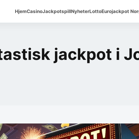
Hjem
Casino
Jackpotspill
Nyheter
Lotto
Eurojackpot No
astisk jackpot i J