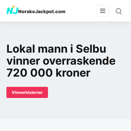
★
NJ
NorskeJackpot.com
Lokal mann i Selbu
vinner overraskende
720 000 kroner
Vinnerhistorier