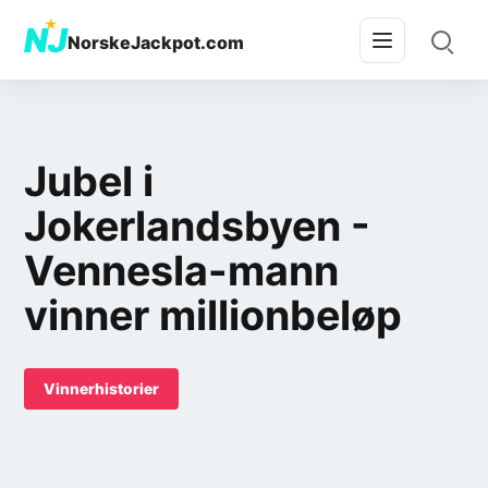
★
NJ
NorskeJackpot.com
Jubel i
Jokerlandsbyen -
Vennesla-mann
vinner millionbeløp
Vinnerhistorier