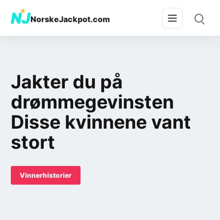
★
NJ
NorskeJackpot.com
Jakter du på
drømmegevinsten
Disse kvinnene vant
stort
Vinnerhistorier