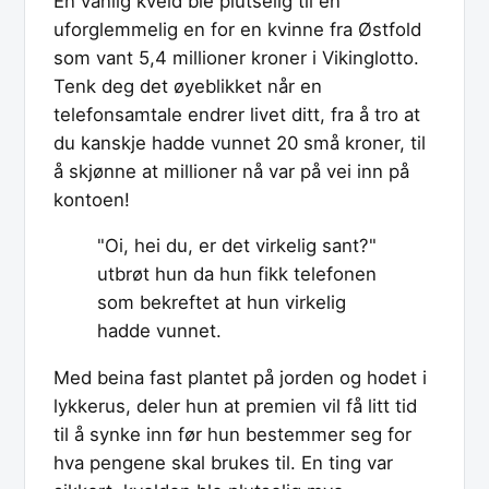
En vanlig kveld ble plutselig til en
uforglemmelig en for en kvinne fra Østfold
som vant 5,4 millioner kroner i Vikinglotto.
Tenk deg det øyeblikket når en
telefonsamtale endrer livet ditt, fra å tro at
du kanskje hadde vunnet 20 små kroner, til
å skjønne at millioner nå var på vei inn på
kontoen!
"Oi, hei du, er det virkelig sant?"
utbrøt hun da hun fikk telefonen
som bekreftet at hun virkelig
hadde vunnet.
Med beina fast plantet på jorden og hodet i
lykkerus, deler hun at premien vil få litt tid
til å synke inn før hun bestemmer seg for
hva pengene skal brukes til. En ting var