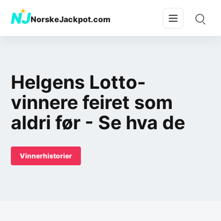
★
NJ
NorskeJackpot.com
Helgens Lotto-
vinnere feiret som
aldri før - Se hva de
Vinnerhistorier