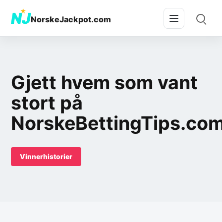
★
NJ
NorskeJackpot.com
Gjett hvem som vant
stort på
NorskeBettingTips.co
Vinnerhistorier