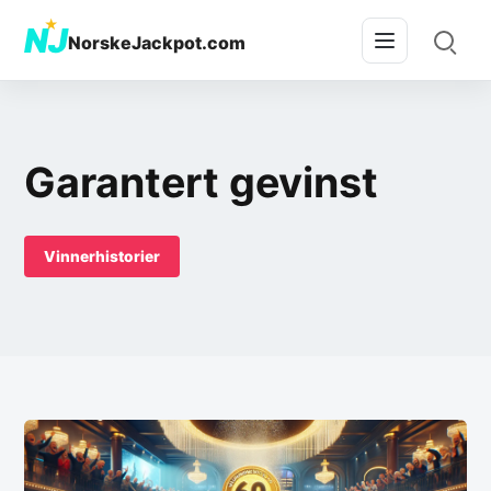
★
NJ
NorskeJackpot.com
Garantert gevinst
Vinnerhistorier