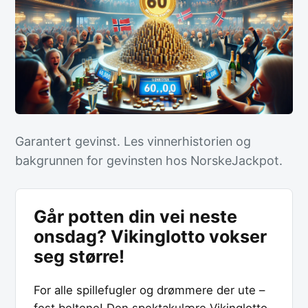
Garantert gevinst. Les vinnerhistorien og
bakgrunnen for gevinsten hos NorskeJackpot.
Går potten din vei neste
onsdag? Vikinglotto vokser
seg større!
For alle spillefugler og drømmere der ute –
fest beltene! Den spektakulære Vikinglotto-