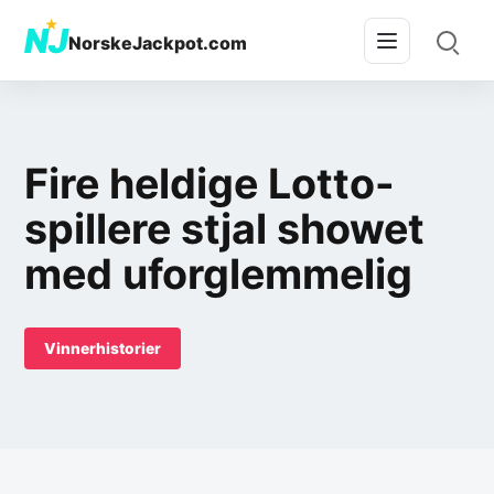
★
NJ
NorskeJackpot.com
Fire heldige Lotto-
spillere stjal showet
med uforglemmelig
Vinnerhistorier