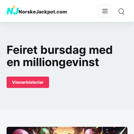
★
NJ
NorskeJackpot.com
Feiret bursdag med
en milliongevinst
Vinnerhistorier