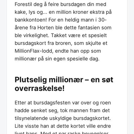
Forestil deg å feire bursdagen din med
kake, lys og... en million kroner ekstra på
bankkontoen! For en heldig mann i 30-
årene fra Horten ble dette fantasien som
ble virkelighet. Takket være et spesielt
bursdagskort fra broren, som skjulte et
MillionFlax-lodd, endte han opp som
millionær på sin egen spesielle dag.
Plutselig millionær – en søt
overraskelse!
Etter at bursdagsfesten var over og roen
hadde senket seg, tok mannen fram det
tilsynelatende uskyldige bursdagskortet.
Lite visste han at dette kortet ville endre
livet hans. Med et par raske bevegelser