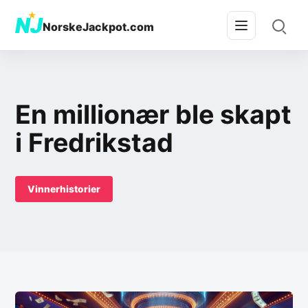
★
NJ
NorskeJackpot.com
En millionær ble skapt
i Fredrikstad
Vinnerhistorier