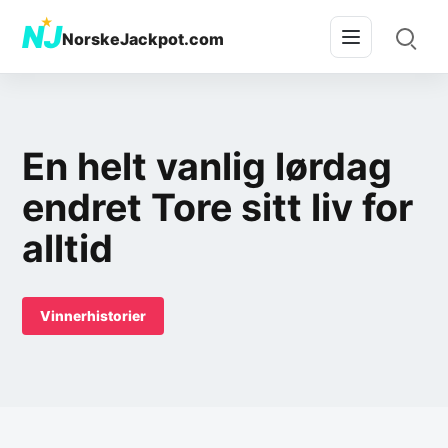
★
NJ
NorskeJackpot.com
En helt vanlig lørdag
endret Tore sitt liv for
alltid
Vinnerhistorier