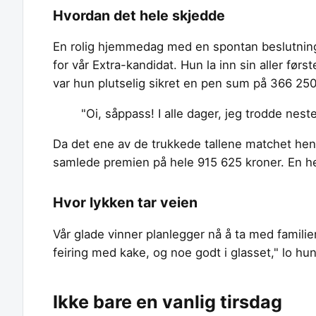
Hvordan det hele skjedde
En rolig hjemmedag med en spontan beslutning
for vår Extra-kandidat. Hun la inn sin aller før
var hun plutselig sikret en pen sum på 366 250 
"Oi, såppass! I alle dager, jeg trodde neste
Da det ene av de trukkede tallene matchet henne
samlede premien på hele 915 625 kroner. En hel
Hvor lykken tar veien
Vår glade vinner planlegger nå å ta med familien p
feiring med kake, og noe godt i glasset," lo hun
Ikke bare en vanlig tirsdag