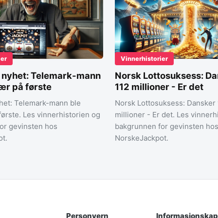
ier
Vinnerhistorier
k nyhet: Telemark-mann
Norsk Lottosuksess: Da
nær på første
112 millioner - Er det
yhet: Telemark-mann ble
Norsk Lottosuksess: Dansker 
første. Les vinnerhistorien og
millioner - Er det. Les vinnerh
or gevinsten hos
bakgrunnen for gevinsten ho
t.
NorskeJackpot.
Personvern
Informasjonskap