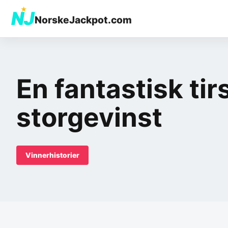
★
NJ
NorskeJackpot.com
En fantastisk tir
storgevinst
Vinnerhistorier