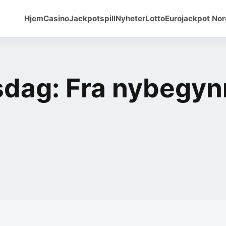
Hjem
Casino
Jackpotspill
Nyheter
Lotto
Eurojackpot No
sdag: Fra nybegynn