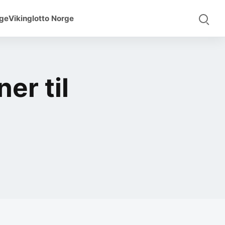
rge
Vikinglotto Norge
er til