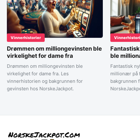
Vinnerhistorier
Vinnerhistor
Drømmen om milliongevinsten ble
Fantastis
virkelighet for dame fra
ble millio
Drømmen om milliongevinsten ble
Fantastisk n
virkelighet for dame fra. Les
millionær på 
vinnerhistorien og bakgrunnen for
bakgrunnen f
gevinsten hos NorskeJackpot.
NorskeJackpo