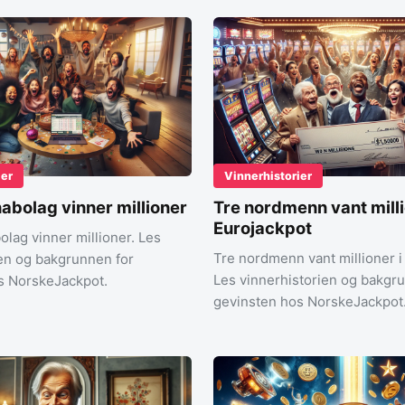
ier
Vinnerhistorier
nabolag vinner millioner
Tre nordmenn vant milli
Eurojackpot
olag vinner millioner. Les
Tre nordmenn vant millioner i
ien og bakgrunnen for
Les vinnerhistorien og bakgr
s NorskeJackpot.
gevinsten hos NorskeJackpot