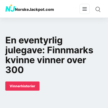
★
NJ
NorskeJackpot.com
En eventyrlig
julegave: Finnmarks
kvinne vinner over
300
Vinnerhistorier