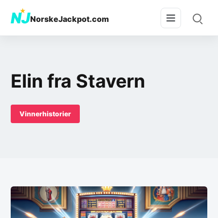
★
NJ
NorskeJackpot.com
Elin fra Stavern
Vinnerhistorier