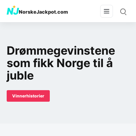
★
NJ
NorskeJackpot.com
Drømmegevinstene
som fikk Norge til å
juble
Vinnerhistorier