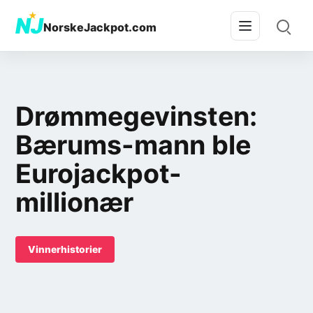
★
NJ
NorskeJackpot.com
Drømmegevinsten:
Bærums-mann ble
Eurojackpot-
millionær
Vinnerhistorier