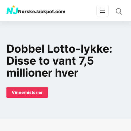
★
NJ
NorskeJackpot.com
Dobbel Lotto-lykke:
Disse to vant 7,5
millioner hver
Vinnerhistorier