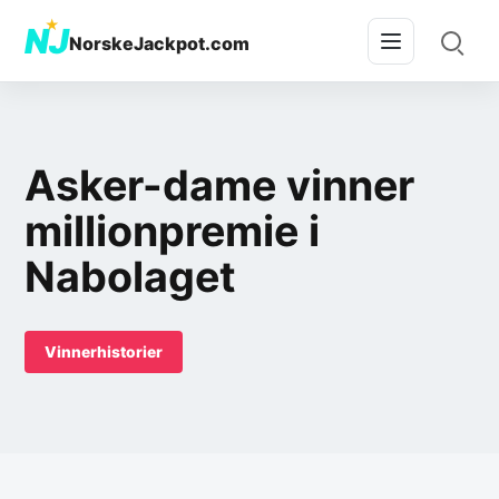
★
NJ
NorskeJackpot.com
Asker-dame vinner
millionpremie i
Nabolaget
Vinnerhistorier