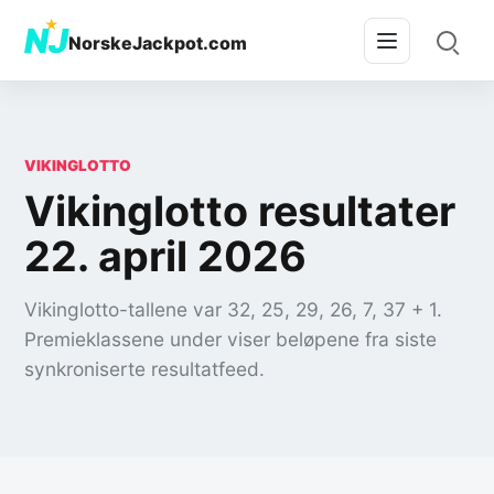
★
NJ
NorskeJackpot.com
VIKINGLOTTO
Vikinglotto resultater
22. april 2026
Vikinglotto-tallene var 32, 25, 29, 26, 7, 37 + 1.
Premieklassene under viser beløpene fra siste
synkroniserte resultatfeed.