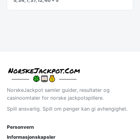
5, 34, 1, 37, 12, 40 + 5
NorskeJackpot samler guider, resultater og
casinoomtaler for norske jackpotspillere.
Spill ansvarlig. Spill om penger kan gi avhengighet.
Personvern
Informasjonskapsler