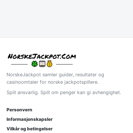
NorskeJackpot samler guider, resultater og
casinoomtaler for norske jackpotspillere.
Spill ansvarlig. Spill om penger kan gi avhengighet.
Personvern
Informasjonskapsler
Vilkår og betingelser