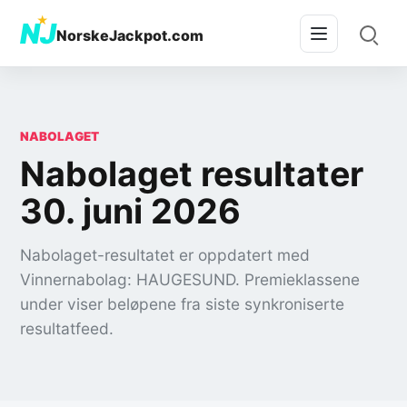
★
NJ
NorskeJackpot.com
NABOLAGET
Nabolaget resultater
30. juni 2026
Nabolaget-resultatet er oppdatert med
Vinnernabolag: HAUGESUND.
Premieklassene
under viser beløpene fra siste synkroniserte
resultatfeed.