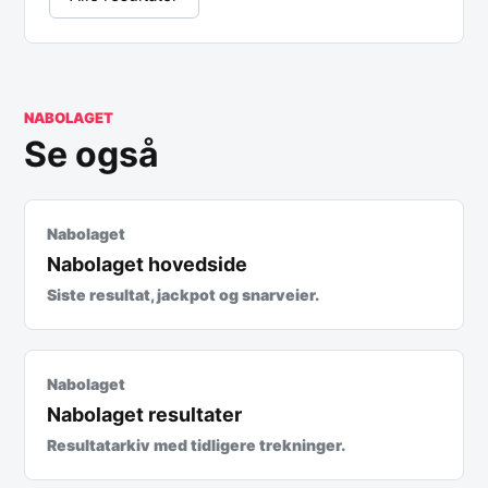
NABOLAGET
Se også
Nabolaget
Nabolaget hovedside
Siste resultat, jackpot og snarveier.
Nabolaget
Nabolaget resultater
Resultatarkiv med tidligere trekninger.