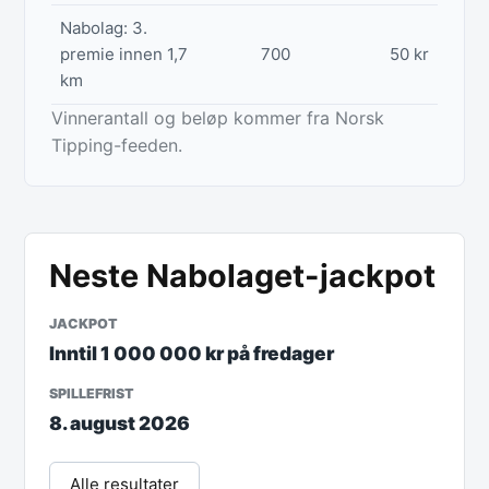
Nabolag: 3.
premie innen 1,7
700
50 kr
km
Vinnerantall og beløp kommer fra
Norsk
Tipping
-feeden.
Neste
Nabolaget
-jackpot
JACKPOT
Inntil 1 000 000 kr på fredager
SPILLEFRIST
8. august 2026
Alle resultater