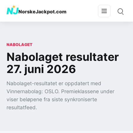
★
NJ
NorskeJackpot.com
NABOLAGET
Nabolaget resultater
27. juni 2026
Nabolaget-resultatet er oppdatert med
Vinnernabolag: OSLO.
Premieklassene under
viser beløpene fra siste synkroniserte
resultatfeed.