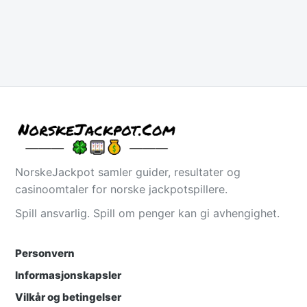
NorskeJackpot samler guider, resultater og
casinoomtaler for norske jackpotspillere.
Spill ansvarlig. Spill om penger kan gi avhengighet.
Personvern
Informasjonskapsler
Vilkår og betingelser