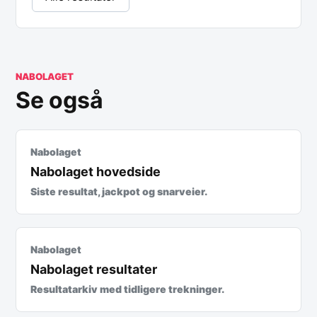
NABOLAGET
Se også
Nabolaget
Nabolaget hovedside
Siste resultat, jackpot og snarveier.
Nabolaget
Nabolaget resultater
Resultatarkiv med tidligere trekninger.