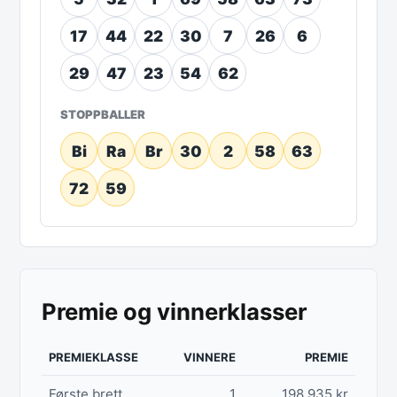
17
44
22
30
7
26
6
29
47
23
54
62
STOPPBALLER
Bi
Ra
Br
30
2
58
63
72
59
Premie og vinnerklasser
PREMIEKLASSE
VINNERE
PREMIE
Første brett
1
198 935 kr